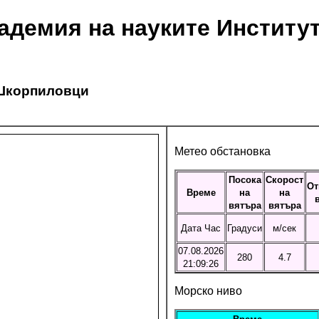
адемия на науките Институт
 Шкорпиловци
Метео обстановка
Посока
Скорост
От
Време
на
на
вятъра
вятъра
Дата Час
Градуси
м/сек
07.08.2026
280
4.7
21:09:26
Морско ниво