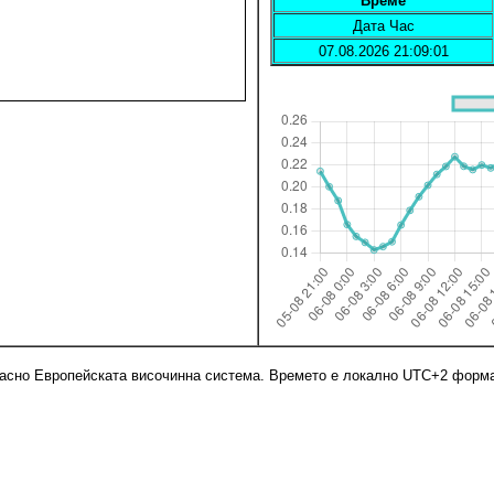
Време
Дата Час
07.08.2026 21:09:01
ласно Европейската височинна система. Времето е локално UTC+2 форм