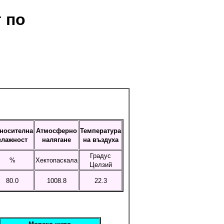
 по
носителна
Атмосферно
Температура
влажност
налягане
на въздуха
Градус
%
Хектопаскала
Целзий
80.0
1008.8
22.3