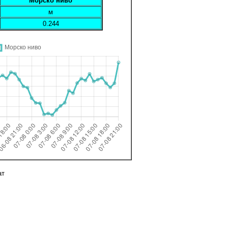
Морско ниво
м
0.244
ат